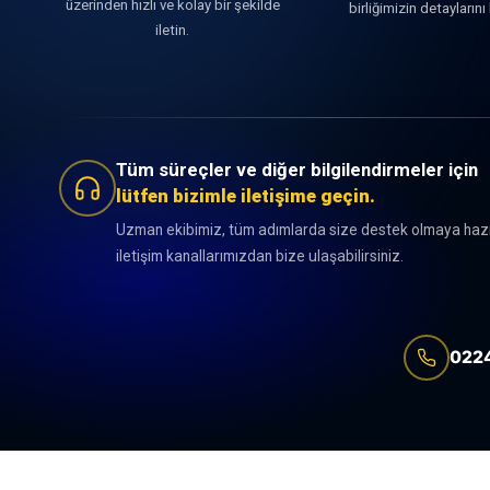
üzerinden hızlı ve kolay bir şekilde
birliğimizin detayların
iletin.
Tüm süreçler ve diğer bilgilendirmeler için
lütfen bizimle iletişime geçin.
Uzman ekibimiz, tüm adımlarda size destek olmaya hazır. 
iletişim kanallarımızdan bize ulaşabilirsiniz.
0224