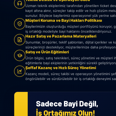
Uzman teknik ekiplerimiz tarafından yönetilen ticket des
kayıt altına alınır, süreçler takip edilir ve hızlı çözüm m
sunulur. Böylece bayilerimiz operasyonel yük yerine satı
Müşteri Koruma ve Bayi Hakları Politikası
Bayilerimizin oluşturduğu müşteri portföyünü koruyor, g
iş ortaklığı modeliyle bayi haklarını önceliklendiriyoruz.
Hazır Satış ve Pazarlama Materyalleri
Sunumlar, broşürler, teklif şablonları, dijital içerikler ve
süreçlerinizi destekliyor, müşterilerinize daha profesyon
Satış ve Ürün Eğitimleri
Ürün bilgisi, satış teknikleri, süreç yönetimi ve müşteri i
eğitimlerle bayi ekiplerinin yetkinliğini sürekli geliştiriyor
Şeffaf Kazanç ve Hızlı Süreç Yönetimi
Kazanç modeli, süreç takibi ve operasyon yönetimini şeff
öngörülebilir ve sürdürülebilir bir iş ortaklığı deneyimi sa
Sadece Bayi Değil,
İş Ortağımız Olun!