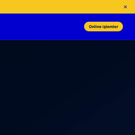
×
Online işlemler