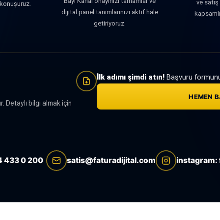
Bayi Kanal onayınızı tamamlar ve
ve satış
ı konuşuruz.
dijital panel tanımlarınızı aktif hale
kapsamlı 
getiriyoruz.
İlk adımı şimdi atın!
Başvuru formunu d
HEMEN 
Detaylı bilgi almak için
 433 0 200
satis@faturadijital.com
instagram: f