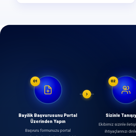
01
02
Bayilik Başvurusunu Portal
Sizinle Tanışı
Üzerinden Yapın
Ekibimiz sizinle ileti
Başvuru formunuzu portal
ihtiyaçlarınızı dinl