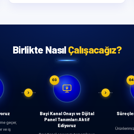
Birlikte Nasıl
Çalışacağız?
03
04
yoruz
Bayi Kanal Onayı ve Dijital
Süreçler 
Panel Tanımları Aktif
şime geçer,
Ediyoruz
Ürünlerimi
er ve iş