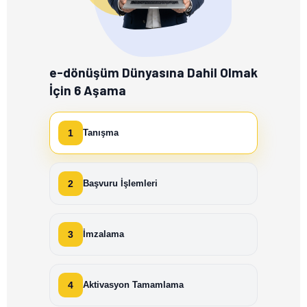
e-dönüşüm Dünyasına Dahil Olmak
İçin 6 Aşama
1
Tanışma
2
Başvuru İşlemleri
3
İmzalama
4
Aktivasyon Tamamlama