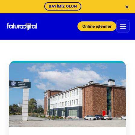
×
BAYIMIZ OLUN
Online işlemler